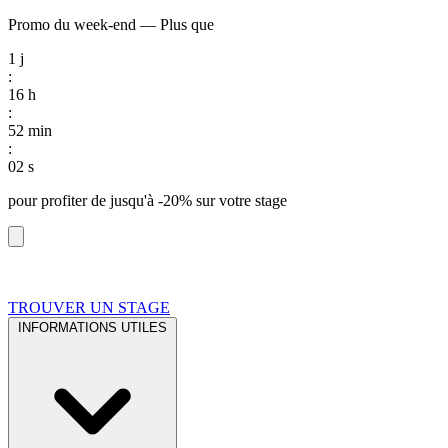
Promo du week-end
—
Plus que
1
j
:
16
h
:
52
min
:
01
s
pour profiter de
jusqu'à -20%
sur votre stage
TROUVER UN STAGE
INFORMATIONS UTILES