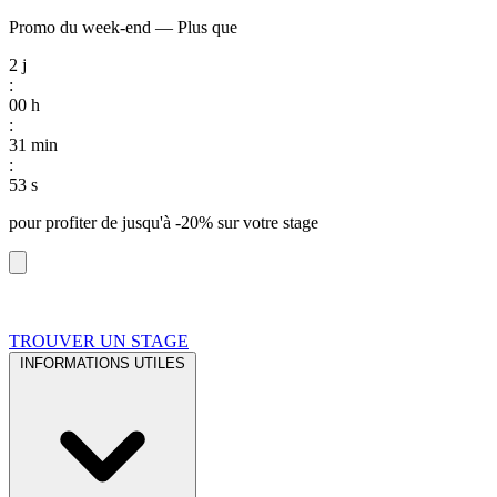
Promo du week-end
—
Plus que
2
j
:
00
h
:
31
min
:
52
s
pour profiter de
jusqu'à -20%
sur votre stage
TROUVER UN STAGE
INFORMATIONS UTILES