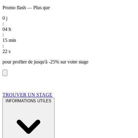
Promo flash
—
Plus que
0
j
:
04
h
:
15
min
:
21
s
pour profiter de
jusqu'à -25%
sur votre stage
TROUVER UN STAGE
INFORMATIONS UTILES