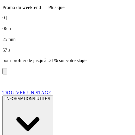
Promo du week-end
—
Plus que
0
j
:
06
h
:
25
min
:
56
s
pour profiter de
jusqu'à -21%
sur votre stage
TROUVER UN STAGE
INFORMATIONS UTILES