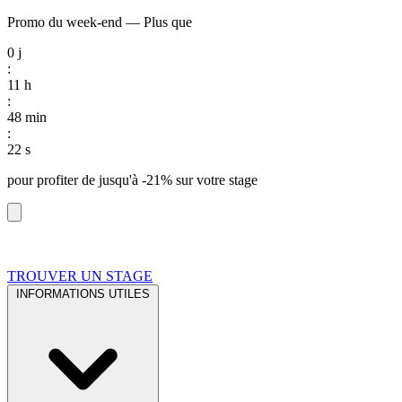
Promo du week-end
—
Plus que
0
j
:
11
h
:
48
min
:
21
s
pour profiter de
jusqu'à -21%
sur votre stage
TROUVER UN STAGE
INFORMATIONS UTILES