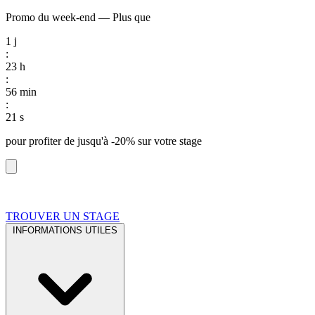
Promo du week-end
—
Plus que
1
j
:
23
h
:
56
min
:
20
s
pour profiter de
jusqu'à -20%
sur votre stage
TROUVER UN STAGE
INFORMATIONS UTILES