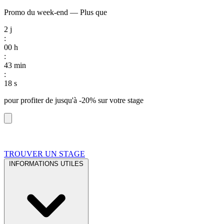
Promo du week-end
—
Plus que
2
j
:
00
h
:
43
min
:
17
s
pour profiter de
jusqu'à -20%
sur votre stage
TROUVER UN STAGE
INFORMATIONS UTILES