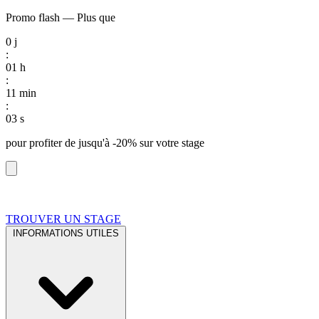
Promo flash
—
Plus que
0
j
:
01
h
:
11
min
:
02
s
pour profiter de
jusqu'à -20%
sur votre stage
TROUVER UN STAGE
INFORMATIONS UTILES