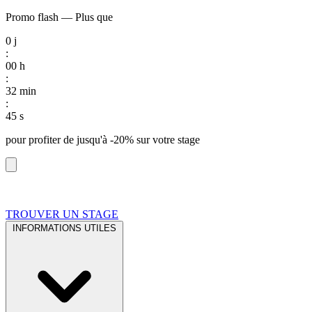
Promo flash
—
Plus que
0
j
:
00
h
:
32
min
:
44
s
pour profiter de
jusqu'à -20%
sur votre stage
TROUVER UN STAGE
INFORMATIONS UTILES