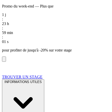
Promo du week-end
—
Plus que
1
j
:
23
h
:
59
min
:
00
s
pour profiter de
jusqu'à -20%
sur votre stage
TROUVER UN STAGE
INFORMATIONS UTILES