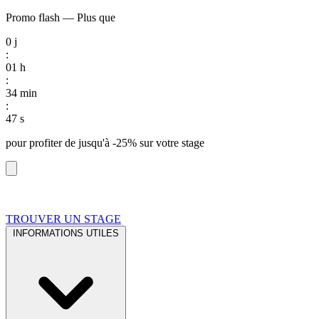
Promo flash
—
Plus que
0
j
:
01
h
:
34
min
:
46
s
pour profiter de
jusqu'à -25%
sur votre stage
TROUVER UN STAGE
INFORMATIONS UTILES