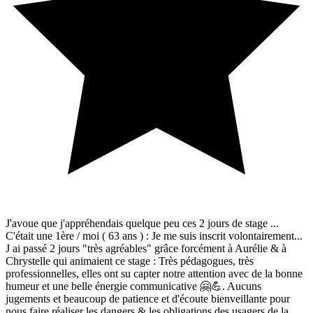
J'avoue que j'appréhendais quelque peu ces 2 jours de stage ...
C'était une 1ère / moi ( 63 ans ) : Je me suis inscrit volontairement...
J ai passé 2 jours "très agréables" grâce forcément à Aurélie & à
Chrystelle qui animaient ce stage : Très pédagogues, très
professionnelles, elles ont su capter notre attention avec de la bonne
humeur et une belle énergie communicative 🤗💪. Aucuns
jugements et beaucoup de patience et d'écoute bienveillante pour
nous faire réaliser les dangers & les obligations des usagers de la