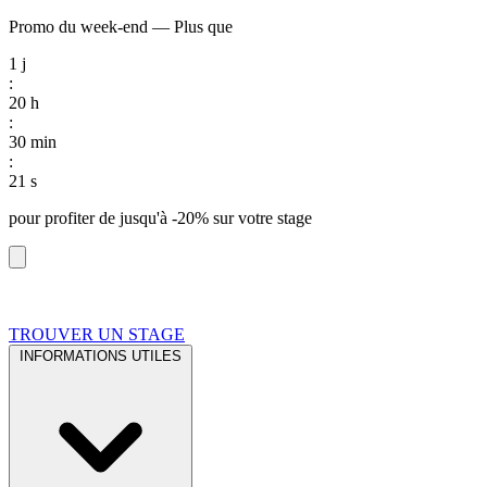
Promo du week-end
—
Plus que
1
j
:
20
h
:
30
min
:
20
s
pour profiter de
jusqu'à -20%
sur votre stage
TROUVER UN STAGE
INFORMATIONS UTILES