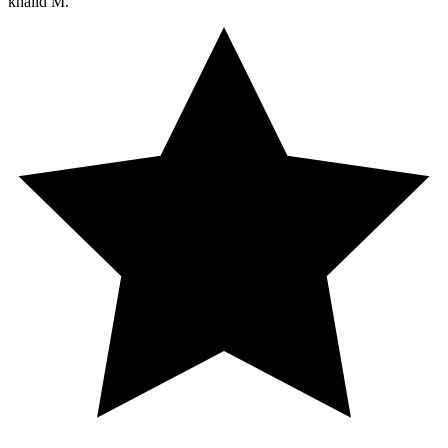
khalid M.