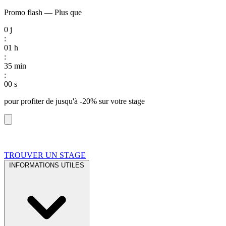
Promo flash
—
Plus que
0
j
:
01
h
:
34
min
:
59
s
pour profiter de
jusqu'à -20%
sur votre stage
TROUVER UN STAGE
INFORMATIONS UTILES