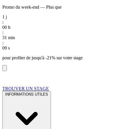
Promo du week-end
—
Plus que
1
j
:
00
h
:
31
min
:
08
s
pour profiter de
jusqu'à -21%
sur votre stage
TROUVER UN STAGE
INFORMATIONS UTILES