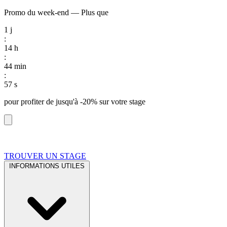
Promo du week-end
—
Plus que
1
j
:
14
h
:
44
min
:
57
s
pour profiter de
jusqu'à -20%
sur votre stage
TROUVER UN STAGE
INFORMATIONS UTILES