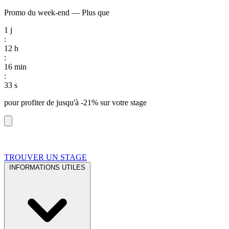
Promo du week-end
—
Plus que
1
j
:
12
h
:
16
min
:
33
s
pour profiter de
jusqu'à -21%
sur votre stage
TROUVER UN STAGE
INFORMATIONS UTILES