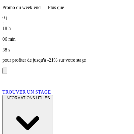
Promo du week-end
—
Plus que
0
j
:
18
h
:
06
min
:
37
s
pour profiter de
jusqu'à -21%
sur votre stage
TROUVER UN STAGE
INFORMATIONS UTILES