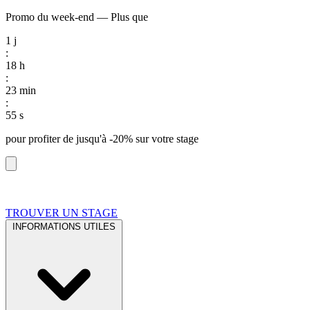
Promo du week-end
—
Plus que
1
j
:
18
h
:
23
min
:
54
s
pour profiter de
jusqu'à -20%
sur votre stage
TROUVER UN STAGE
INFORMATIONS UTILES