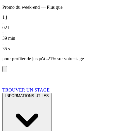
Promo du week-end
—
Plus que
1
j
:
02
h
:
39
min
:
34
s
pour profiter de
jusqu'à -21%
sur votre stage
TROUVER UN STAGE
INFORMATIONS UTILES