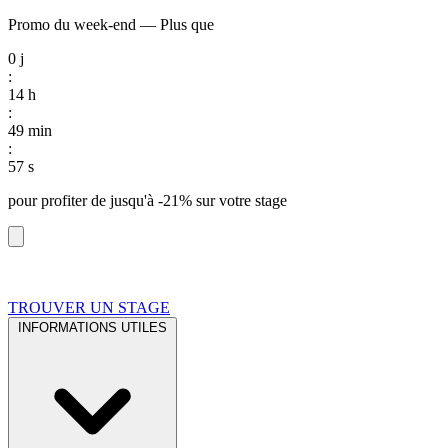
Promo du week-end
—
Plus que
0
j
:
14
h
:
49
min
:
56
s
pour profiter de
jusqu'à -21%
sur votre stage
TROUVER UN STAGE
INFORMATIONS UTILES