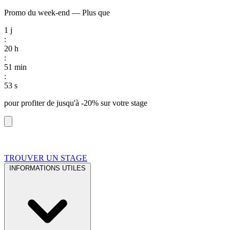
Promo du week-end
—
Plus que
1
j
:
20
h
:
51
min
:
52
s
pour profiter de
jusqu'à -20%
sur votre stage
TROUVER UN STAGE
INFORMATIONS UTILES