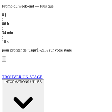
Promo du week-end
—
Plus que
0
j
:
06
h
:
34
min
:
17
s
pour profiter de
jusqu'à -21%
sur votre stage
TROUVER UN STAGE
INFORMATIONS UTILES