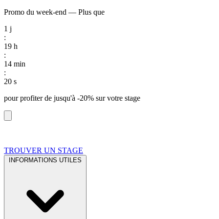
Promo du week-end
—
Plus que
1
j
:
19
h
:
14
min
:
19
s
pour profiter de
jusqu'à -20%
sur votre stage
TROUVER UN STAGE
INFORMATIONS UTILES