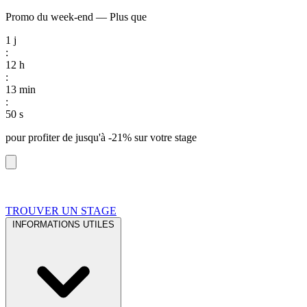
Promo du week-end
—
Plus que
1
j
:
12
h
:
13
min
:
49
s
pour profiter de
jusqu'à -21%
sur votre stage
TROUVER UN STAGE
INFORMATIONS UTILES