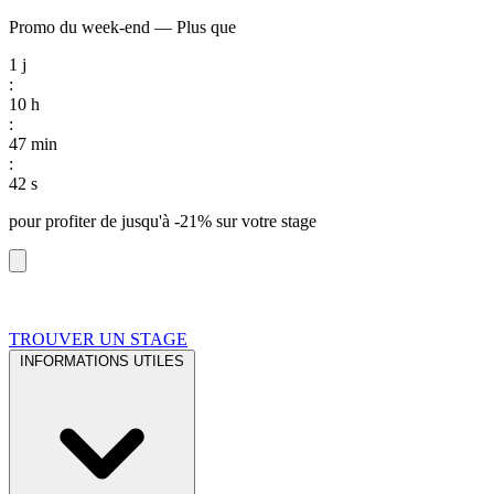
Promo du week-end
—
Plus que
1
j
:
10
h
:
47
min
:
41
s
pour profiter de
jusqu'à -21%
sur votre stage
TROUVER UN STAGE
INFORMATIONS UTILES