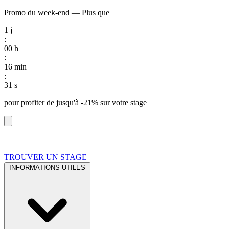
Promo du week-end
—
Plus que
1
j
:
00
h
:
16
min
:
30
s
pour profiter de
jusqu'à -21%
sur votre stage
TROUVER UN STAGE
INFORMATIONS UTILES