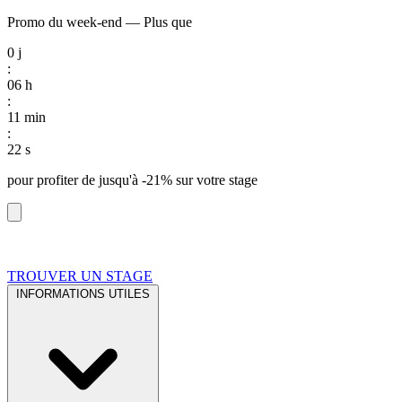
Promo du week-end
—
Plus que
0
j
:
06
h
:
11
min
:
21
s
pour profiter de
jusqu'à -21%
sur votre stage
TROUVER UN STAGE
INFORMATIONS UTILES