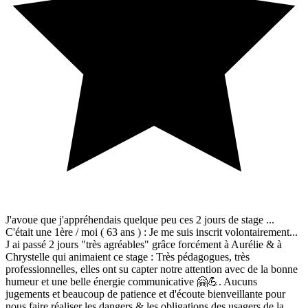
J'avoue que j'appréhendais quelque peu ces 2 jours de stage ...
C'était une 1ère / moi ( 63 ans ) : Je me suis inscrit volontairement...
J ai passé 2 jours "très agréables" grâce forcément à Aurélie & à
Chrystelle qui animaient ce stage : Très pédagogues, très
professionnelles, elles ont su capter notre attention avec de la bonne
humeur et une belle énergie communicative 🤗💪. Aucuns
jugements et beaucoup de patience et d'écoute bienveillante pour
nous faire réaliser les dangers & les obligations des usagers de la