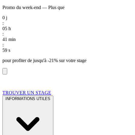
Promo du week-end
—
Plus que
0
j
:
05
h
:
41
min
:
58
s
pour profiter de
jusqu'à -21%
sur votre stage
TROUVER UN STAGE
INFORMATIONS UTILES