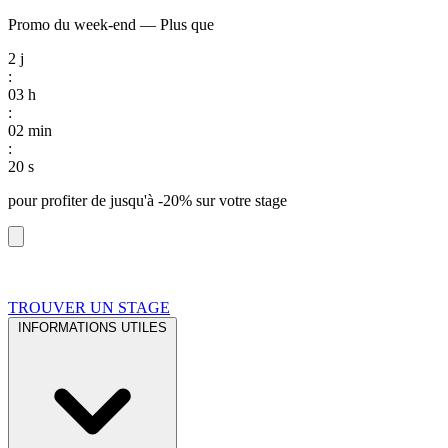
Promo du week-end
—
Plus que
2
j
:
03
h
:
02
min
:
20
s
pour profiter de
jusqu'à -20%
sur votre stage
TROUVER UN STAGE
INFORMATIONS UTILES