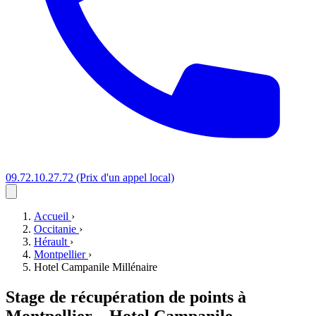
09.72.10.27.72
(Prix d'un appel local)
Accueil
›
Occitanie
›
Hérault
›
Montpellier
›
Hotel Campanile Millénaire
Stage de récupération de points à
Montpellier
–
Hotel Campanile