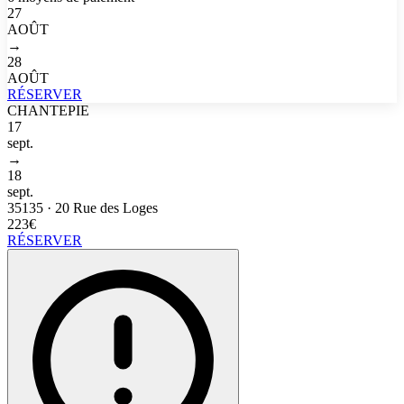
27
AOÛT
→
28
AOÛT
RÉSERVER
CHANTEPIE
17
sept.
→
18
sept.
35135
·
20 Rue des Loges
223€
RÉSERVER