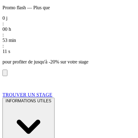
Promo flash
—
Plus que
0
j
:
00
h
:
53
min
:
10
s
pour profiter de
jusqu'à -20%
sur votre stage
TROUVER UN STAGE
INFORMATIONS UTILES