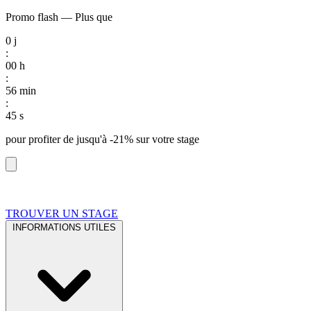
Promo flash
—
Plus que
0
j
:
00
h
:
56
min
:
44
s
pour profiter de
jusqu'à -21%
sur votre stage
TROUVER UN STAGE
INFORMATIONS UTILES