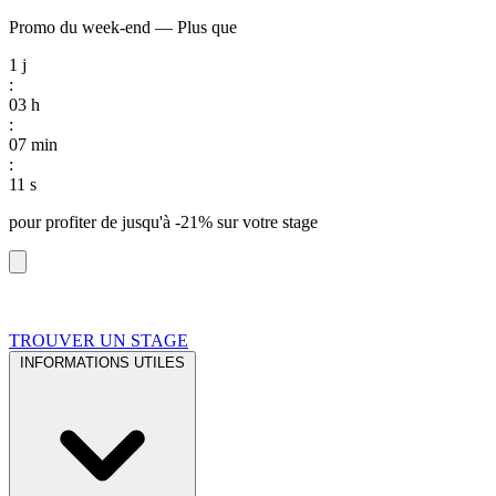
Promo du week-end
—
Plus que
1
j
:
03
h
:
07
min
:
10
s
pour profiter de
jusqu'à -21%
sur votre stage
TROUVER UN STAGE
INFORMATIONS UTILES