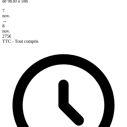
de 9h30 à 18h
7
nov.
→
8
nov.
275€
TTC - Tout compris