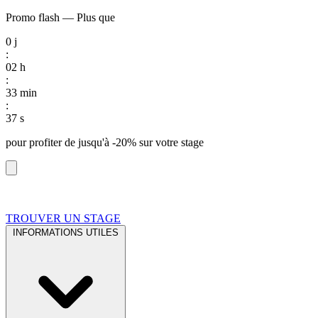
Promo flash
—
Plus que
0
j
:
02
h
:
33
min
:
36
s
pour profiter de
jusqu'à -20%
sur votre stage
TROUVER UN STAGE
INFORMATIONS UTILES