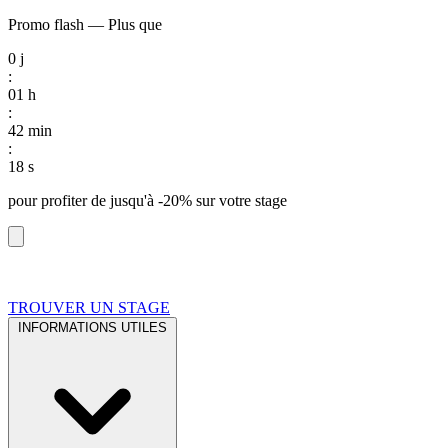
Promo flash
—
Plus que
0
j
:
01
h
:
42
min
:
17
s
pour profiter de
jusqu'à -20%
sur votre stage
TROUVER UN STAGE
INFORMATIONS UTILES