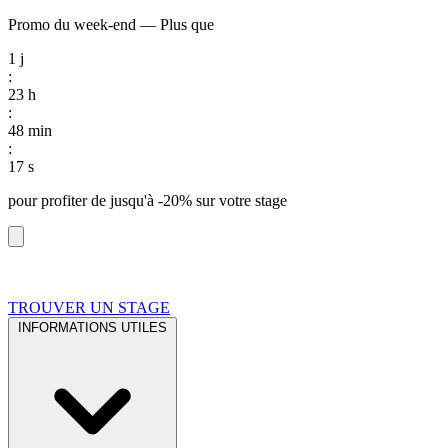
Promo du week-end
—
Plus que
1
j
:
23
h
:
48
min
:
16
s
pour profiter de
jusqu'à -20%
sur votre stage
TROUVER UN STAGE
INFORMATIONS UTILES