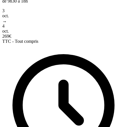
de 9h30 à 18h
3
oct.
→
4
oct.
269€
TTC - Tout compris