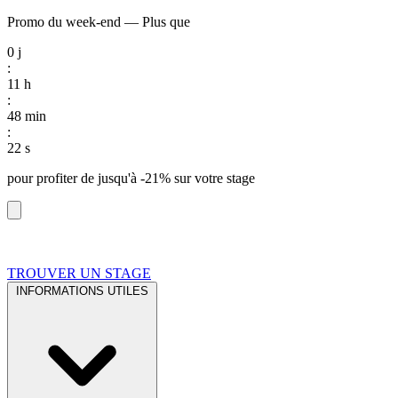
Promo du week-end
—
Plus que
0
j
:
11
h
:
48
min
:
21
s
pour profiter de
jusqu'à -21%
sur votre stage
TROUVER UN STAGE
INFORMATIONS UTILES