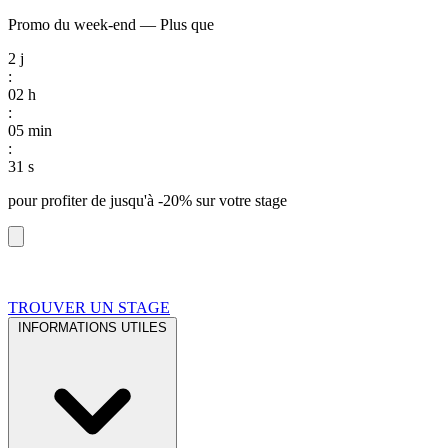
Promo du week-end
—
Plus que
2
j
:
02
h
:
05
min
:
30
s
pour profiter de
jusqu'à -20%
sur votre stage
TROUVER UN STAGE
INFORMATIONS UTILES