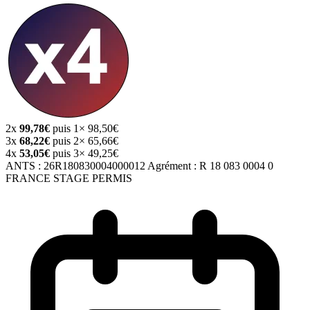
2x
99,78€
puis 1× 98,50€
3x
68,22€
puis 2× 65,66€
4x
53,05€
puis 3× 49,25€
ANTS :
26R180830004000012
Agrément :
R 18 083 0004 0
FRANCE STAGE PERMIS