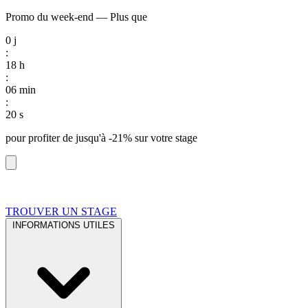
Promo du week-end
—
Plus que
0
j
:
18
h
:
06
min
:
19
s
pour profiter de
jusqu'à -21%
sur votre stage
TROUVER UN STAGE
INFORMATIONS UTILES