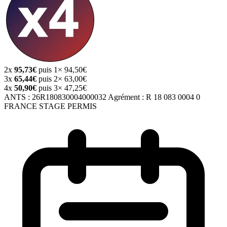
2x
95,73€
puis 1× 94,50€
3x
65,44€
puis 2× 63,00€
4x
50,90€
puis 3× 47,25€
ANTS :
26R180830004000032
Agrément :
R 18 083 0004 0
FRANCE STAGE PERMIS