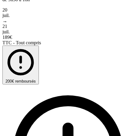
20
juil.
→
21
juil.
189€
TTC - Tout compris
200€ remboursés