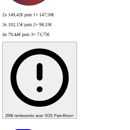
2x
149,42€
puis 1× 147,50€
3x
102,15€
puis 2× 98,33€
4x
79,44€
puis 3× 73,75€
200€ remboursés avec SOS Pare-Brise+