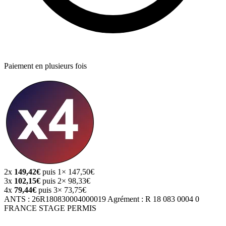
Paiement en plusieurs fois
2x
149,42€
puis 1× 147,50€
3x
102,15€
puis 2× 98,33€
4x
79,44€
puis 3× 73,75€
ANTS :
26R180830004000019
Agrément :
R 18 083 0004 0
FRANCE STAGE PERMIS