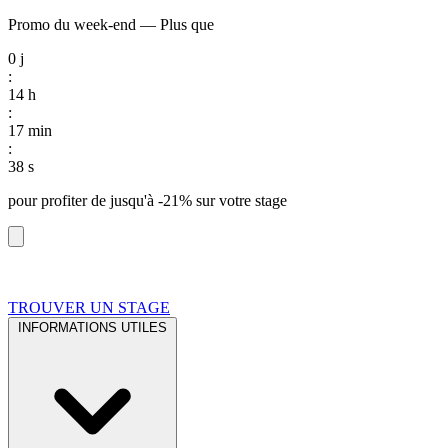
Promo du week-end
—
Plus que
0
j
:
14
h
:
17
min
:
37
s
pour profiter de
jusqu'à -21%
sur votre stage
TROUVER UN STAGE
INFORMATIONS UTILES