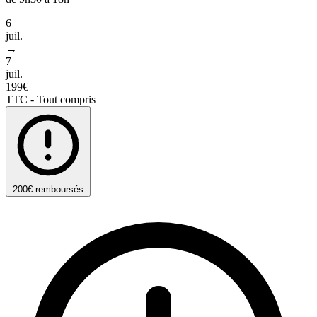
6
juil.
→
7
juil.
199€
TTC - Tout compris
200€ remboursés