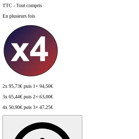
TTC - Tout compris
En plusieurs fois
2x
95,73€
puis 1× 94,50€
3x
65,44€
puis 2× 63,00€
4x
50,90€
puis 3× 47,25€