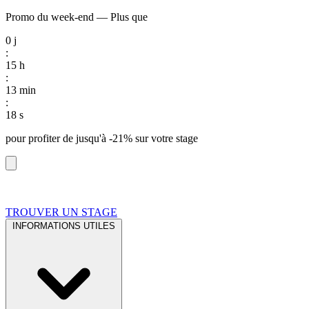
Promo du week-end
—
Plus que
0
j
:
15
h
:
13
min
:
17
s
pour profiter de
jusqu'à -21%
sur votre stage
TROUVER UN STAGE
INFORMATIONS UTILES