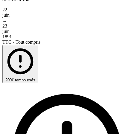
22
juin
→
23
juin
189€
TTC - Tout compris
200€ remboursés