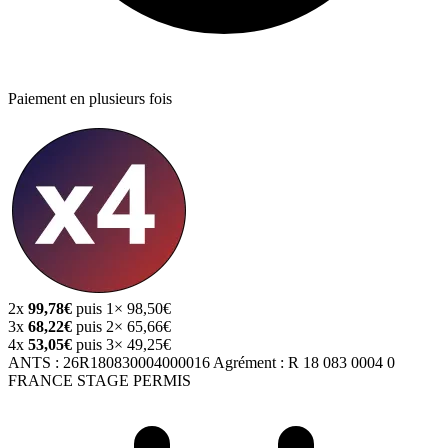
Paiement en plusieurs fois
2x
99,78€
puis 1× 98,50€
3x
68,22€
puis 2× 65,66€
4x
53,05€
puis 3× 49,25€
ANTS :
26R180830004000016
Agrément :
R 18 083 0004 0
FRANCE STAGE PERMIS