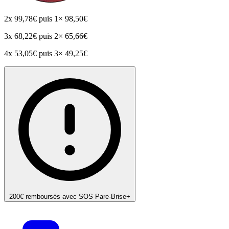
2x
99,78€
puis 1× 98,50€
3x
68,22€
puis 2× 65,66€
4x
53,05€
puis 3× 49,25€
200€ remboursés avec SOS Pare-Brise+