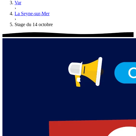
Var
›
La Seyne-sur-Mer
›
Stage du 14 octobre