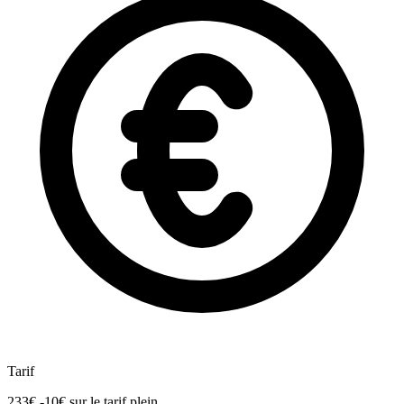
Tarif
233€
-10€
sur le tarif plein