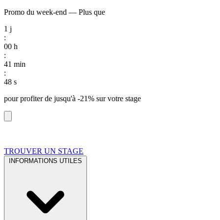
Promo du week-end
—
Plus que
1
j
:
00
h
:
41
min
:
47
s
pour profiter de
jusqu'à -21%
sur votre stage
TROUVER UN STAGE
INFORMATIONS UTILES