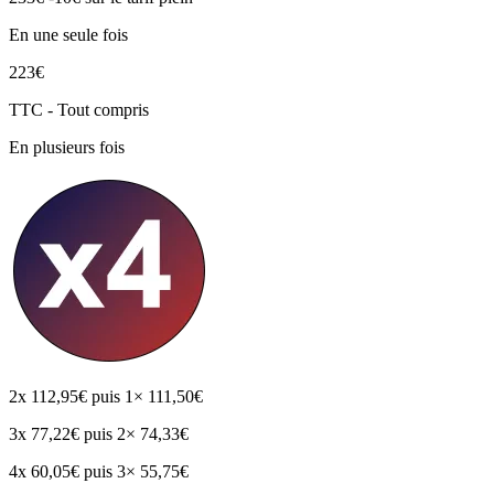
En une seule fois
223€
TTC - Tout compris
En plusieurs fois
2x
112,95€
puis 1× 111,50€
3x
77,22€
puis 2× 74,33€
4x
60,05€
puis 3× 55,75€