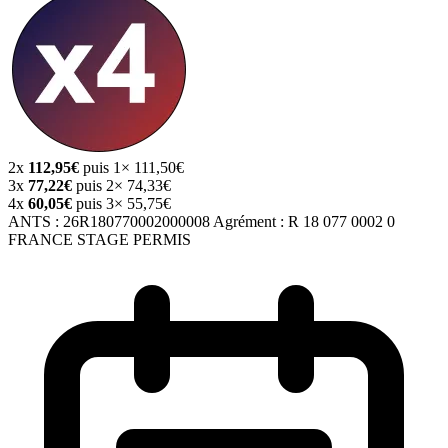
2x
112,95€
puis 1× 111,50€
3x
77,22€
puis 2× 74,33€
4x
60,05€
puis 3× 55,75€
ANTS :
26R180770002000008
Agrément :
R 18 077 0002 0
FRANCE STAGE PERMIS