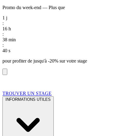
Promo du week-end
—
Plus que
1
j
:
16
h
:
38
min
:
39
s
pour profiter de
jusqu'à -20%
sur votre stage
TROUVER UN STAGE
INFORMATIONS UTILES