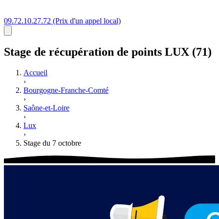
09.72.10.27.72
(Prix d'un appel local)
Stage
de récupération de points
LUX (71)
Accueil
›
Bourgogne-Franche-Comté
›
Saône-et-Loire
›
Lux
›
Stage du 7 octobre