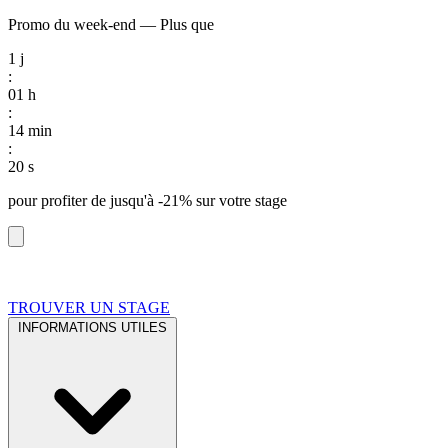
Promo du week-end
—
Plus que
1
j
:
01
h
:
14
min
:
19
s
pour profiter de
jusqu'à -21%
sur votre stage
TROUVER UN STAGE
INFORMATIONS UTILES