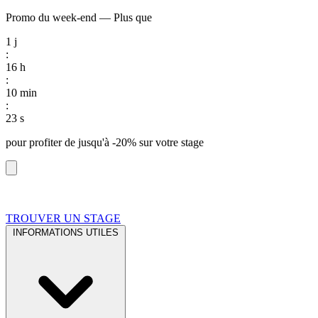
Promo du week-end
—
Plus que
1
j
:
16
h
:
10
min
:
22
s
pour profiter de
jusqu'à -20%
sur votre stage
TROUVER UN STAGE
INFORMATIONS UTILES